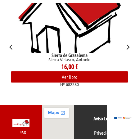
Sierra de Grazalema
Sierra Velasco, Antonio
16,00
€
Ver libro
Nº 682280
Aviso Legal
958
Privacidad