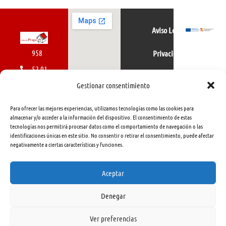
Aviso Legal
958
Privacidad
52 01
Política de cookies
01
Gestionar consentimiento
616
Para ofrecer las mejores experiencias, utilizamos tecnologías como las cookies para
462
almacenar y/o acceder a la información del dispositivo. El consentimiento de estas
tecnologías nos permitirá procesar datos como el comportamiento de navegación o las
415
identificaciones únicas en este sitio. No consentir o retirar el consentimiento, puede afectar
negativamente a ciertas características y funciones.
info@libreriapraga.com
C/
Aceptar
Gracia,
Denegar
33.
Granada
Ver preferencias