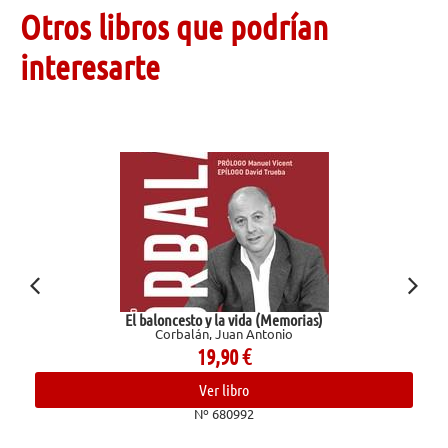
Otros libros que podrían
interesarte
El baloncesto y la vida (Memorias)
L
Corbalán, Juan Antonio
19,90
€
Ver libro
Nº 680992