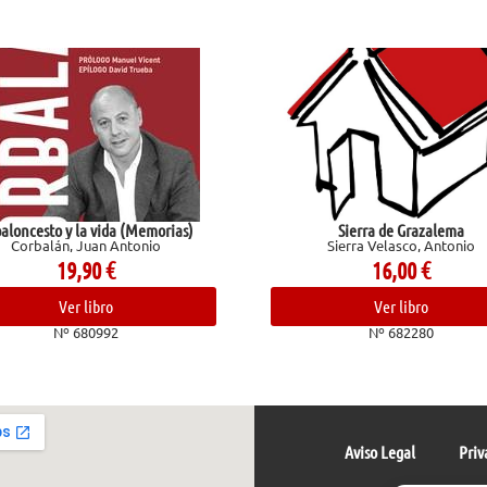
cesto y la vida (Memorias)
Sierra de Grazalema
rbalán, Juan Antonio
Sierra Velasco, Antonio
19,90
€
16,00
€
Ver libro
Ver libro
Nº 680992
Nº 682280
Aviso Legal
Priv