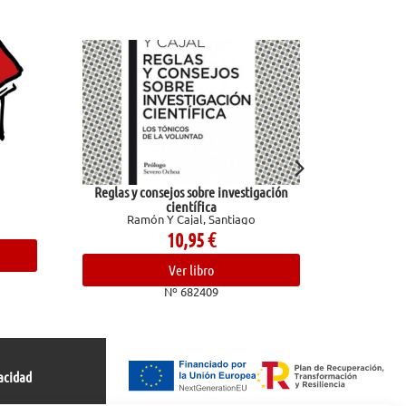
Reglas y consejos sobre investigación
God of Wrath
científica
Ramón Y Cajal, Santiago
10,95
€
Ver libro
Nº 682409
acidad