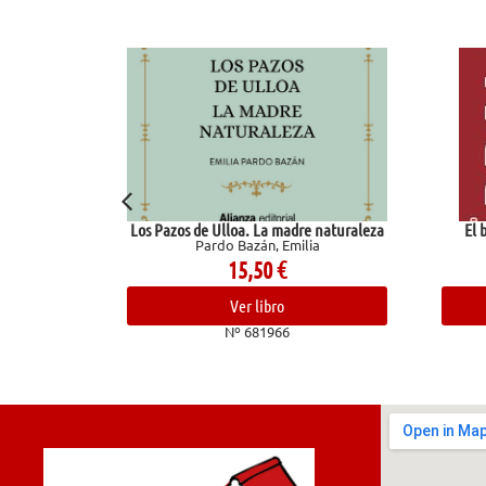
Los Pazos de Ulloa. La madre naturaleza
El balon
Pardo Bazán, Emilia
Co
15,50
€
Ver libro
Nº 681966