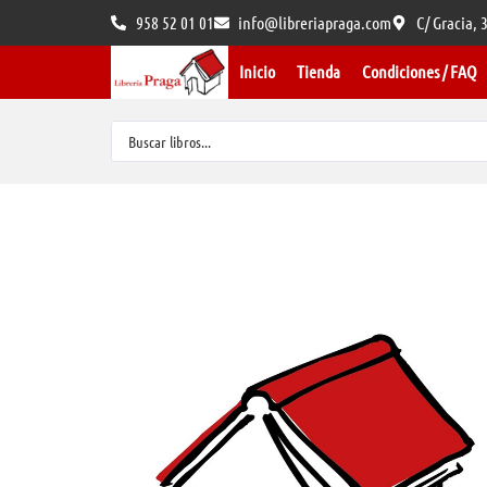
958 52 01 01
info@libreriapraga.com
C/ Gracia,
Inicio
Tienda
Condiciones / FAQ