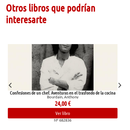
Otros libros que podrían
interesarte
l trasfondo de la cocina
El río tiene raíces
ny
El-Mohtar, Amal
14,90
€
Ver libro
Nº 681826