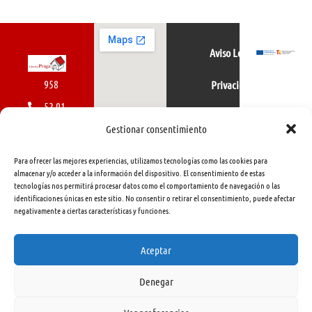
Aviso Legal
958
Privacidad
52 01
Política de cookies
01
Gestionar consentimiento
616
Para ofrecer las mejores experiencias, utilizamos tecnologías como las cookies para
462
almacenar y/o acceder a la información del dispositivo. El consentimiento de estas
tecnologías nos permitirá procesar datos como el comportamiento de navegación o las
415
identificaciones únicas en este sitio. No consentir o retirar el consentimiento, puede afectar
negativamente a ciertas características y funciones.
info@libreriapraga.com
C/
Aceptar
Gracia,
Denegar
33.
Granada