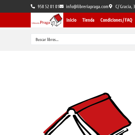
958 52 01 01
info@libreriapraga.com
C/ Gracia,
Inicio
Tienda
Condiciones / FAQ