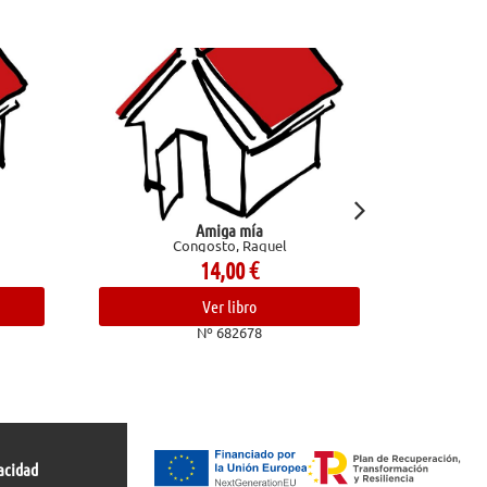
Amiga mía
Confesiones de un chef. Aventuras en e
ongosto, Raquel
trasfondo de la cocina
Bourdain, Anthony
14,00
€
24,00
€
Ver libro
Ver libro
Nº 682678
Nº 682836
acidad