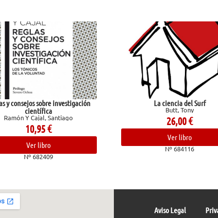
ción
La ciencia del Surf
Butt, Tony
C
26,00
€
Ver libro
Nº 684116
Aviso Legal
Priv