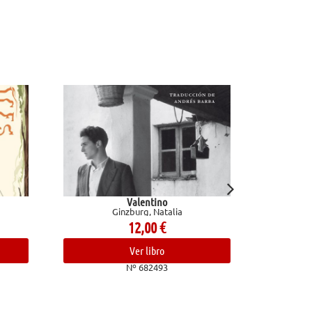
Valentino
Técnicas de dibujo. Dominio del
zburg, Natalia
bolígrafo, lápiz de grafito y herramientas
digitales
12,00
€
Marcos Mateu-Mestre
25,95
€
Ver libro
Nº 682493
Ver libro
Nº 683037