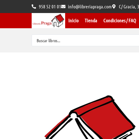
958 52 01 01
info@libreriapraga.com
C/ Gracia,
Inicio
Tienda
Condiciones / FAQ