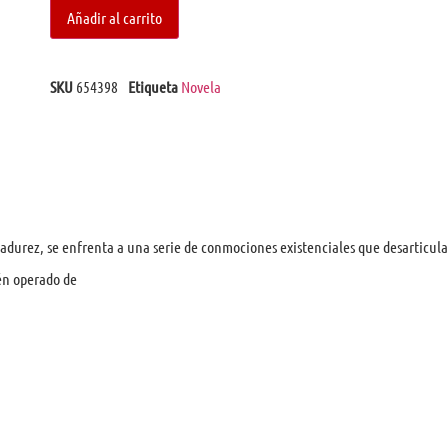
Añadir al carrito
SKU
654398
Etiqueta
Novela
durez, se enfrenta a una serie de conmociones existenciales que desarticulan 
ién operado de