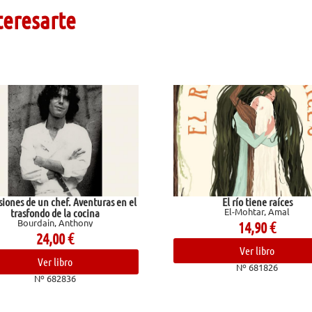
teresarte
 el
El río tiene raíces
El-Mohtar, Amal
Gin
14,90
€
Ver libro
Nº 681826