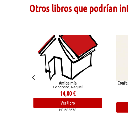
Otros libros que podrían in
Amiga mía
Confesiones de un chef. Aventuras en
Congosto, Raquel
trasfondo de la cocina
Bourdain, Anthony
14,00
€
24,00
€
Ver libro
Ver libro
Nº 682678
Nº 682836