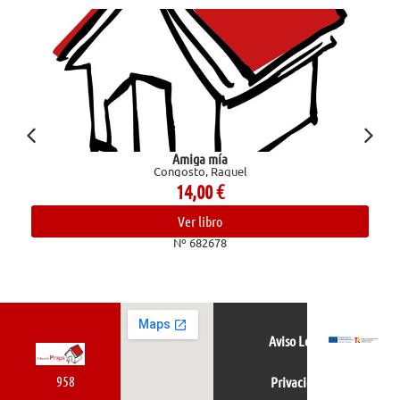
Amiga mía
Congosto, Raquel
14,00
€
Ver libro
Nº 682678
Aviso Legal
958
Privacidad