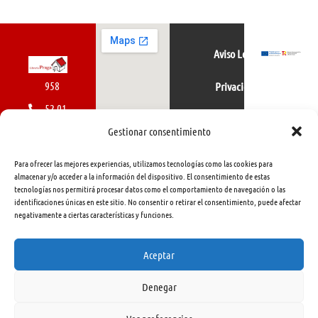
Aviso Legal
958
Privacidad
52 01
Política de cookies
01
Gestionar consentimiento
616
Para ofrecer las mejores experiencias, utilizamos tecnologías como las cookies para
462
almacenar y/o acceder a la información del dispositivo. El consentimiento de estas
tecnologías nos permitirá procesar datos como el comportamiento de navegación o las
415
identificaciones únicas en este sitio. No consentir o retirar el consentimiento, puede afectar
negativamente a ciertas características y funciones.
info@libreriapraga.com
C/
Aceptar
Gracia,
Denegar
33.
Granada