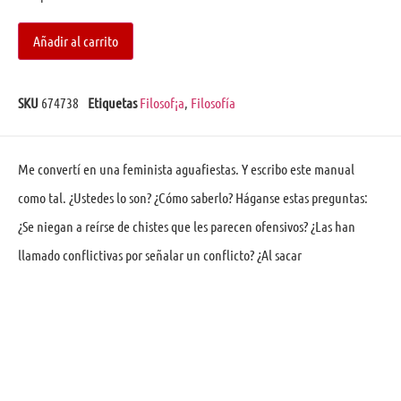
Añadir al carrito
SKU
674738
Etiquetas
Filosof¡a
,
Filosofía
Me convertí en una feminista aguafiestas. Y escribo este manual
como tal. ¿Ustedes lo son? ¿Cómo saberlo? Háganse estas preguntas:
¿Se niegan a reírse de chistes que les parecen ofensivos? ¿Las han
llamado conflictivas por señalar un conflicto? ¿Al sacar