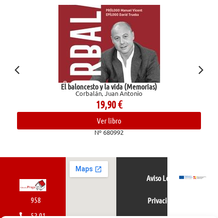
El baloncesto y la vida (Memorias)
Corbalán, Juan Antonio
19,90
€
Ver libro
Nº 680992
Aviso Legal
958
Privacidad
52 01