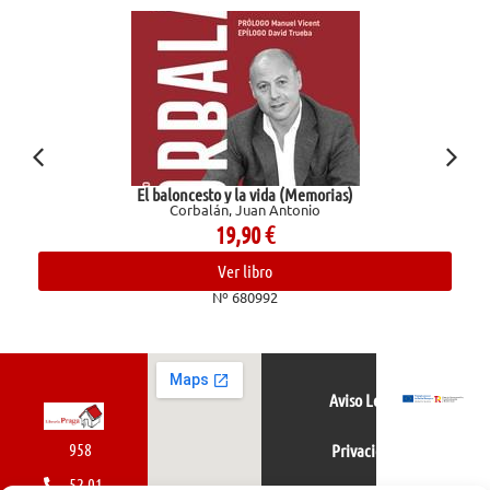
El baloncesto y la vida (Memorias)
Corbalán, Juan Antonio
19,90
€
Ver libro
Nº 680992
Aviso Legal
958
Privacidad
52 01