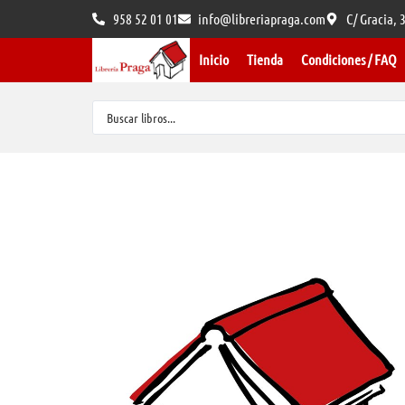
958 52 01 01
info@libreriapraga.com
C/ Gracia,
Inicio
Tienda
Condiciones / FAQ