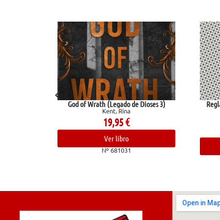
God of Wrath (Legado de Dioses 3)
Reglas y consejos sobre
Kent, Rina
científica
Ramón Y Cajal, S
19,95
€
10,95
€
Ver libro
Ver libro
Nº 681031
Nº 68240