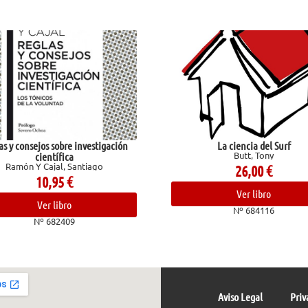
 investigación
La ciencia del Surf
Butt, Tony
antiago
26,00
€
Ver libro
Nº 684116
9
Aviso Legal
Priv