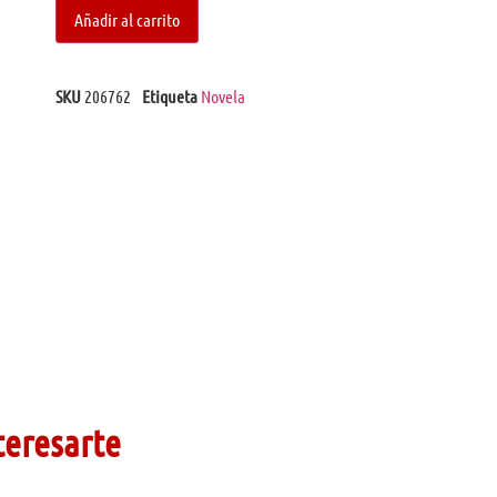
Añadir al carrito
SKU
206762
Etiqueta
Novela
teresarte