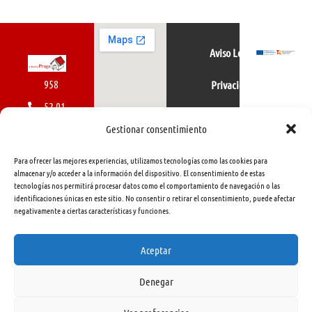
Aviso Legal
958
Privacidad
52 01
Política de cookies
01
Gestionar consentimiento
616
Para ofrecer las mejores experiencias, utilizamos tecnologías como las cookies para
462
almacenar y/o acceder a la información del dispositivo. El consentimiento de estas
tecnologías nos permitirá procesar datos como el comportamiento de navegación o las
415
identificaciones únicas en este sitio. No consentir o retirar el consentimiento, puede afectar
negativamente a ciertas características y funciones.
info@libreriapraga.com
C/
Aceptar
Gracia,
Denegar
33.
Granada