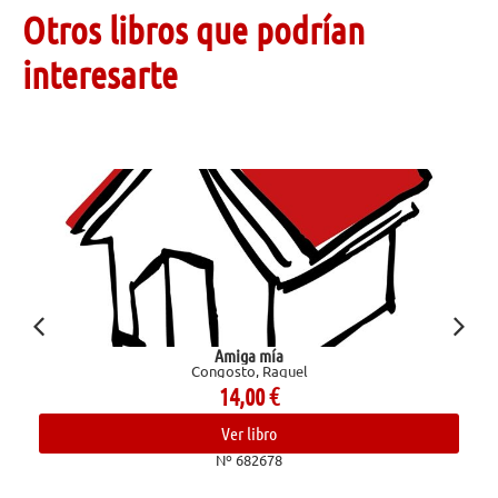
Otros libros que podrían
interesarte
Amiga mía
Confesi
Congosto, Raquel
14,00
€
Ver libro
Nº 682678