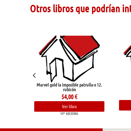
Otros libros que podrían in
Marvel gold la imposible patrulla-x 12.
Jardín
Oyamada, Hi
rubicón
23,95
€
54,00
€
Ver libro
Ver libro
Nº 68381
Nº 683086