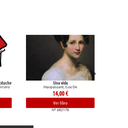
Una vida
Entre visillos
Maupassant, Guy De
Martín Gaite, Carmen; Magri
14,00
€
19,95
€
Ver libro
Ver libro
Nº 682178
Nº 682952