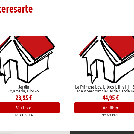
teresarte
La Primera Ley: Libros I, II, y III – Estuche
roko
Joe Abercrombie; Borja García Bercero
44,95
€
Ver libro
4
Nº 683120