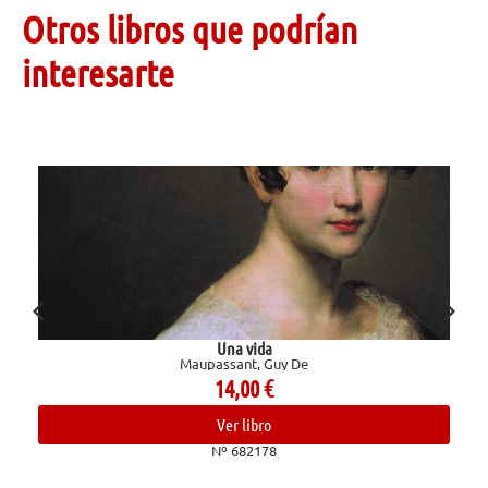
Otros libros que podrían
interesarte
Una vida
Maupassant, Guy De
14,00
€
Ver libro
Nº 682178