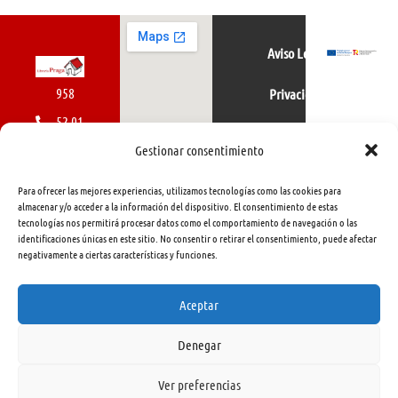
Aviso Legal
958
Privacidad
52 01
Política de cookies
01
Gestionar consentimiento
616
Para ofrecer las mejores experiencias, utilizamos tecnologías como las cookies para
462
almacenar y/o acceder a la información del dispositivo. El consentimiento de estas
tecnologías nos permitirá procesar datos como el comportamiento de navegación o las
415
identificaciones únicas en este sitio. No consentir o retirar el consentimiento, puede afectar
negativamente a ciertas características y funciones.
info@libreriapraga.com
C/
Aceptar
Gracia,
Denegar
33.
Granada
Ver preferencias