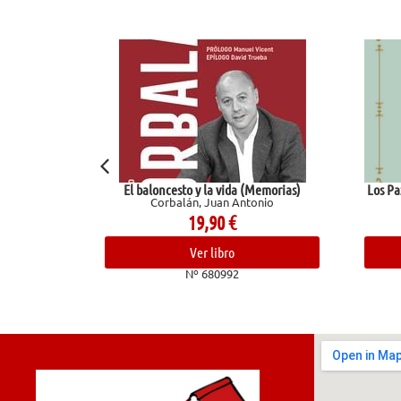
El baloncesto y la vida (Memorias)
Los Pazos de Ulloa. La madr
Corbalán, Juan Antonio
Pardo Bazán, Emil
19,90
€
15,50
€
Ver libro
Ver libro
Nº 680992
Nº 681966