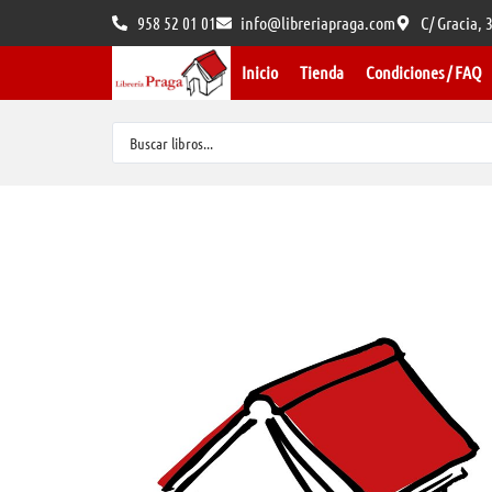
958 52 01 01
info@libreriapraga.com
C/ Gracia,
Inicio
Tienda
Condiciones / FAQ