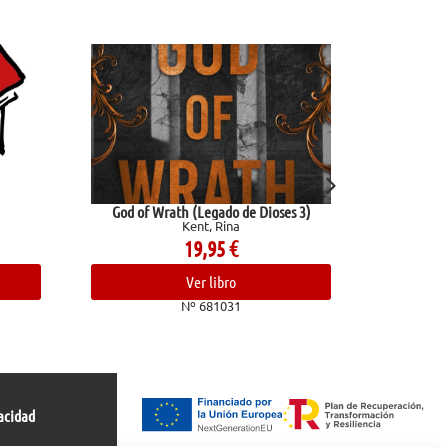
d of Wrath (Legado de Dioses 3)
Reglas y consejos sobre investi
Kent, Rina
científica
Ramón Y Cajal, Santiago
19,95
€
10,95
€
Ver libro
Ver libro
Nº 681031
Nº 682409
acidad