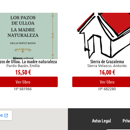
e naturaleza
Sierra de Grazalema
Go
ia
Sierra Velasco, Antonio
16,00
€
Ver libro
Nº 682280
Aviso Legal
Priv