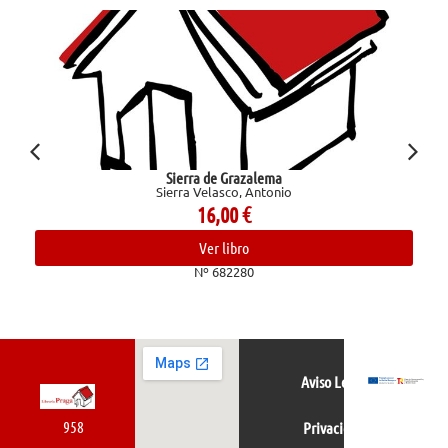
Sierra de Grazalema
Sierra Velasco, Antonio
16,00
€
Ver libro
Nº 682280
Aviso Legal
958
Privacidad