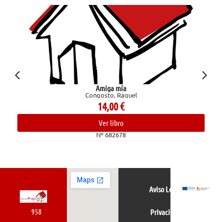
Amiga mía
Confesiones de un
Congosto, Raquel
14,00
€
Ver libro
Nº 682678
Aviso Legal
958
Privacidad