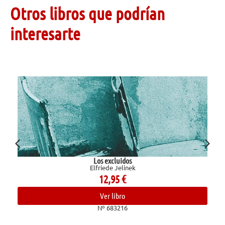
Otros libros que podrían
interesarte
xcluidos
El baloncesto y la 
e Jelinek
Corbalán, Jua
,95
€
19,9
 libro
Ver lib
683216
Nº 680