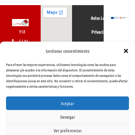
Aviso Legal
958
Privacidad
52 01
Política de cookies
01
Gestionar consentimiento
616
Para ofrecer las mejores experiencias, utilizamos tecnologías como las cookies para
462
almacenar y/o acceder a la información del dispositivo. El consentimiento de estas
tecnologías nos permitirá procesar datos como el comportamiento de navegación o las
415
identificaciones únicas en este sitio. No consentir o retirar el consentimiento, puede afectar
negativamente a ciertas características y funciones.
info@libreriapraga.com
C/
Aceptar
Gracia,
Denegar
33.
Granada
Ver preferencias