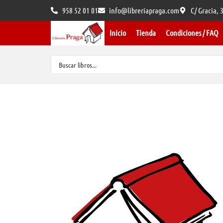
958 52 01 01
info@libreriapraga.com
C/ Gracia,
Inicio
Tienda
Condiciones / FAQ