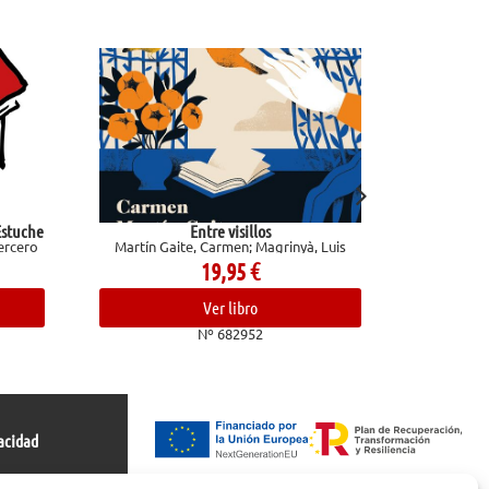
os
Una vida
agrinyà, Luis
Maupassant, Guy De
14,00
€
Ver libro
Nº 682178
acidad