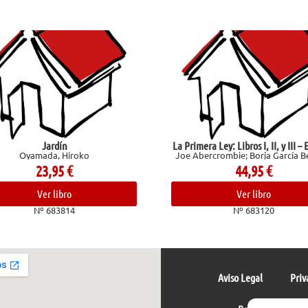
La Primera Ley: Libros I, II, y III – Estuche
Entre visill
Joe Abercrombie; Borja García Bercero
Martín Gaite, Carmen; M
44,95
€
19,95
€
Ver libro
Ver libro
Nº 683120
Nº 682952
Aviso Legal
Priv