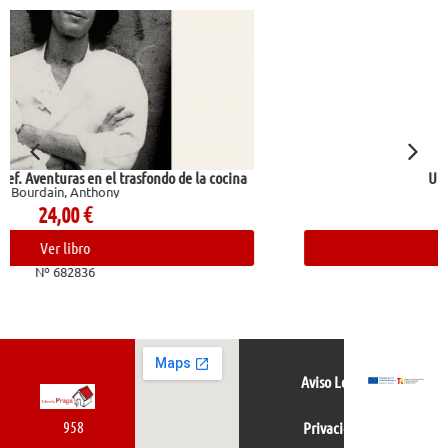
 cocina
Un pueblo traicionado
Preston, Paul
14,95
€
Ver libro
Nº 684172
Aviso Legal
958
Privacidad