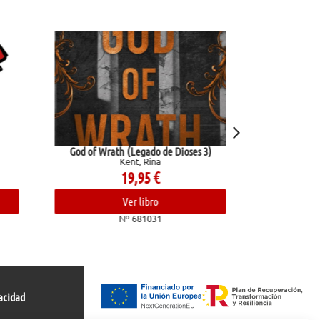
ses 3)
Reglas y consejos sobre investigación
científica
Ramón Y Cajal, Santiago
10,95
€
Ver libro
Nº 682409
acidad