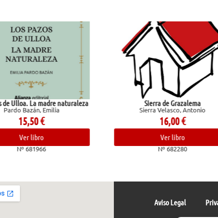
Sierra de Grazalema
God of Wrath (Legado de Dio
Sierra Velasco, Antonio
Kent, Rina
16,00
€
19,95
€
Ver libro
Ver libro
Nº 682280
Nº 681031
Aviso Legal
Priv