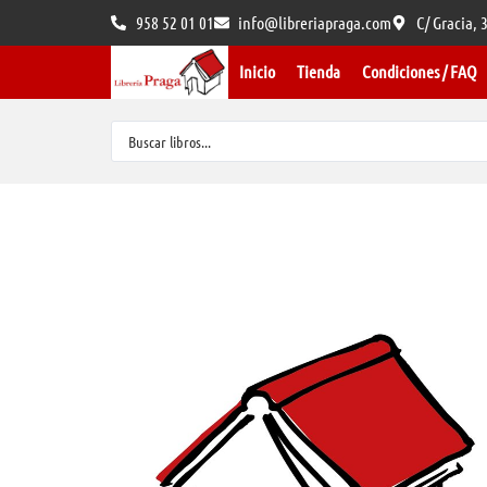
958 52 01 01
info@libreriapraga.com
C/ Gracia,
Inicio
Tienda
Condiciones / FAQ