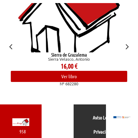
Sierra de Grazalema
Sierra Velasco, Antonio
16,00
€
Ver libro
Nº 682280
Aviso Legal
958
Privacidad