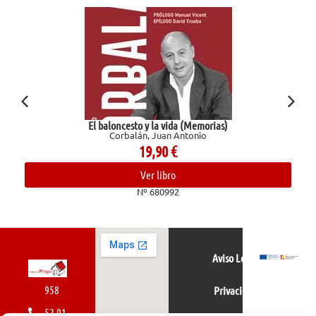
El baloncesto y la vida (Memorias)
Corbalán, Juan Antonio
19,90
€
Ver libro
Nº 680992
Aviso Legal
958
Privacidad
52 01