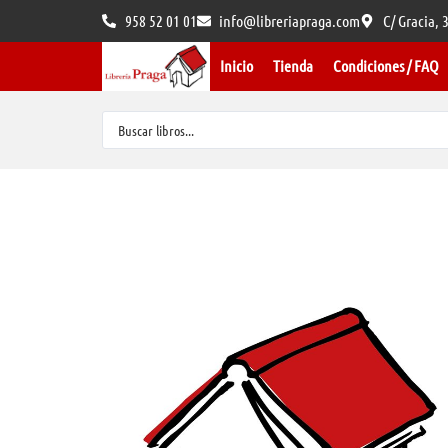
958 52 01 01
info@libreriapraga.com
C/ Gracia,
Inicio
Tienda
Condiciones / FAQ