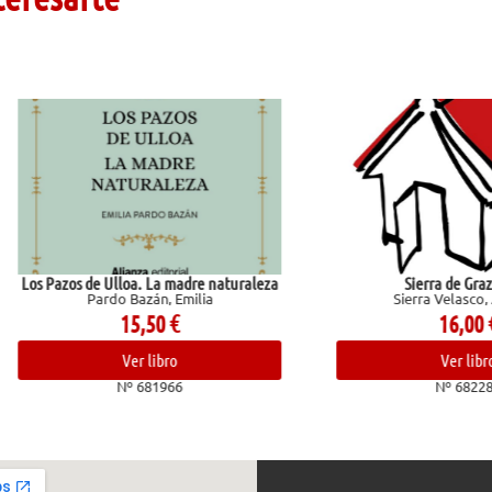
zos de Ulloa. La madre naturaleza
Sierra de Grazalema
Pardo Bazán, Emilia
Sierra Velasco, Antonio
15,50
€
16,00
€
Ver libro
Ver libro
Nº 681966
Nº 682280