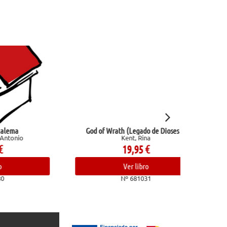
God of Wrath (Legado de Dioses 3)
Reglas y 
Kent, Rina
Ra
19,95
€
Ver libro
Nº 681031