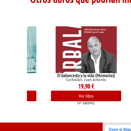
El baloncesto y la vida (Memorias)
Los Pa
Corbalán, Juan Antonio
19,90
€
Ver libro
Nº 680992