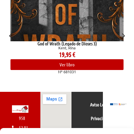
God of Wrath (Legado de Dioses 3)
Kent, Rina
19,95
€
Ver libro
Nº 681031
Aviso Legal
958
Privacidad
52 01
Política de cookies