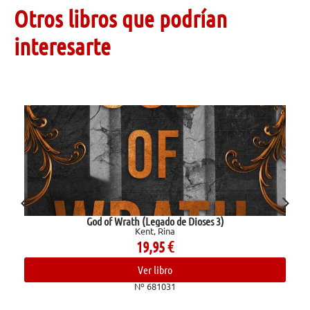
Otros libros que podrían
interesarte
God of Wrath (Legado de Dioses 3)
Kent, Rina
19,95
€
Ver libro
Nº 681031