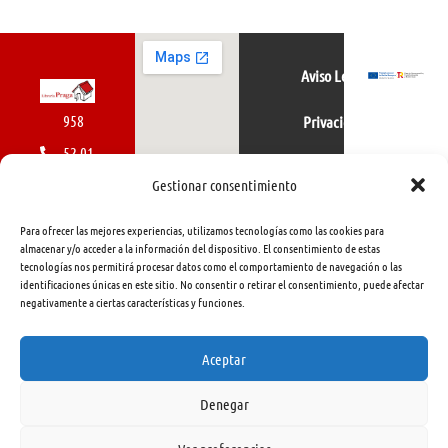
Aviso Legal
958
Privacidad
52 01
Política de cookies
01
Gestionar consentimiento
616
Para ofrecer las mejores experiencias, utilizamos tecnologías como las cookies para
462
almacenar y/o acceder a la información del dispositivo. El consentimiento de estas
tecnologías nos permitirá procesar datos como el comportamiento de navegación o las
415
identificaciones únicas en este sitio. No consentir o retirar el consentimiento, puede afectar
negativamente a ciertas características y funciones.
info@libreriapraga.com
C/
Aceptar
Gracia,
Denegar
33.
Granada