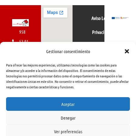
Aviso Legal
958
Privacidad
52 01
Política de cookies
01
Gestionar consentimiento
616
Para ofrecer las mejores experiencias, utilizamos tecnologías como las cookies para
462
almacenar y/o acceder a la información del dispositivo. El consentimiento de estas
tecnologías nos permitirá procesar datos como el comportamiento de navegación o las
415
identificaciones únicas en este sitio. No consentir o retirar el consentimiento, puede afectar
negativamente a ciertas características y funciones.
info@libreriapraga.com
C/
Aceptar
Gracia,
Denegar
33.
Granada
Ver preferencias