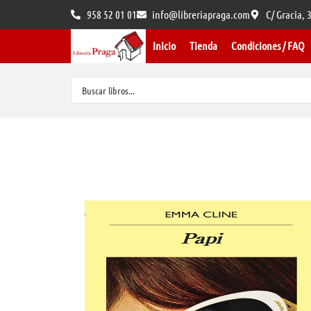
958 52 01 01
info@libreriapraga.com
C/ Gracia,
Inicio
Tienda
Condiciones / FAQ