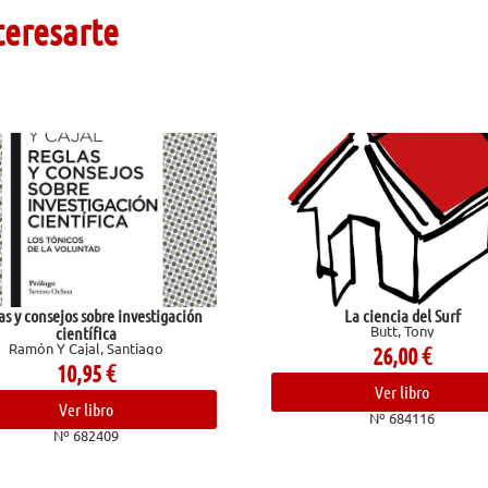
teresarte
obre investigación
La ciencia del Surf
Butt, Tony
fica
l, Santiago
26,00
€
95
€
Ver libro
ibro
Nº 684116
2409