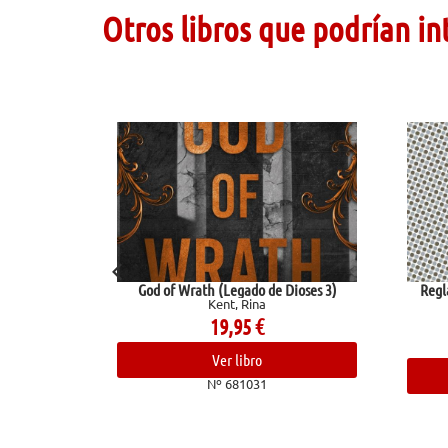
Otros libros que podrían in
God of Wrath (Legado de Dioses 3)
Reglas y consejos s
Kent, Rina
cientí
Ramón Y Caja
19,95
€
10,
Ver libro
Ver l
Nº 681031
Nº 68