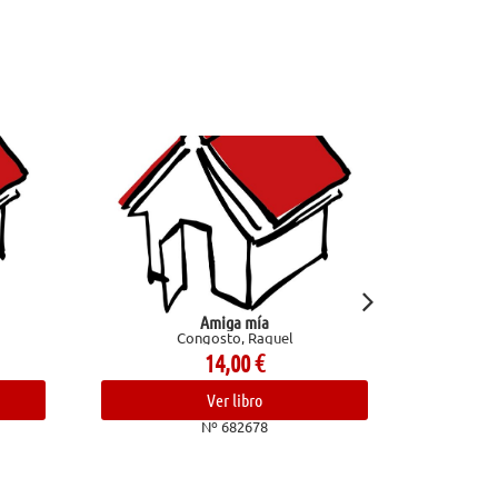
Amiga mía
Confesiones de un chef. 
Congosto, Raquel
trasfondo de la 
Bourdain, Ant
14,00
€
24,00
€
Ver libro
Ver libro
Nº 682678
Nº 682836