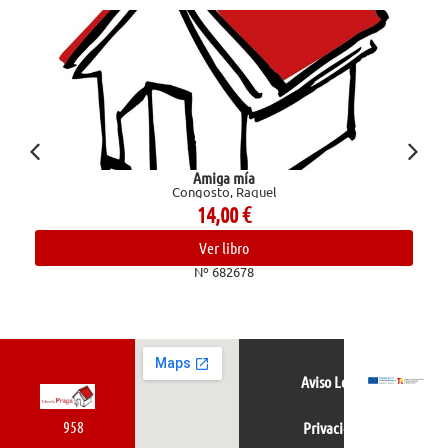
Amiga mía
Congosto, Raquel
14,00
€
Ver libro
Nº 682678
Aviso Legal
958
Privacidad