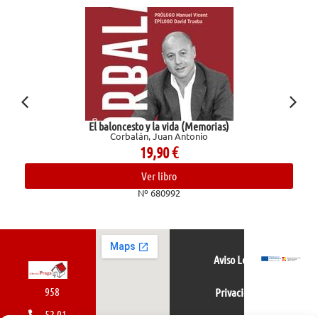
El baloncesto y la vida (Memorias)
Corbalán, Juan Antonio
19,90
€
Ver libro
Nº 680992
Aviso Legal
958
Privacidad
52 01