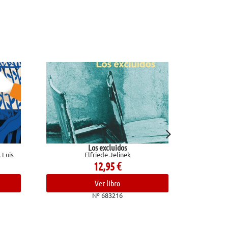
Los excluidos
El baloncesto y la vida (Memorias)
Elfriede Jelinek
Corbalán, Juan Antonio
12,95
€
19,90
€
Ver libro
Ver libro
Nº 683216
Nº 680992