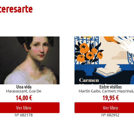
teresarte
Entre visillos
Martín Gaite, Carmen; Magrinyà, Luis
19,95
€
Ver libro
Nº 682952