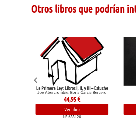
Otros libros que podrían in
a Ley: Libros I, II, y III – Estuche
Una vida
rcrombie; Borja García Bercero
Maupassant, Guy De
44,95
€
14,00
€
Ver libro
Ver libro
Nº 683120
Nº 682178