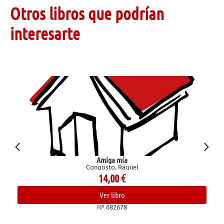
Otros libros que podrían
interesarte
Amiga mía
Confesi
Congosto, Raquel
14,00
€
Ver libro
Nº 682678