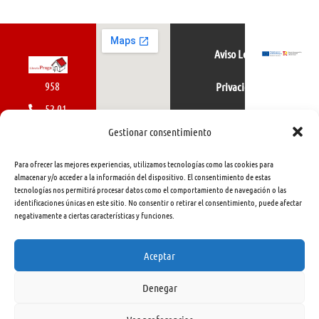
Aviso Legal
958
Privacidad
52 01
Política de cookies
01
Gestionar consentimiento
616
Para ofrecer las mejores experiencias, utilizamos tecnologías como las cookies para
462
almacenar y/o acceder a la información del dispositivo. El consentimiento de estas
tecnologías nos permitirá procesar datos como el comportamiento de navegación o las
415
identificaciones únicas en este sitio. No consentir o retirar el consentimiento, puede afectar
negativamente a ciertas características y funciones.
info@libreriapraga.com
C/
Aceptar
Gracia,
Denegar
33.
Granada