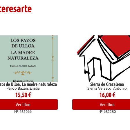
teresarte
adre naturaleza
Sierra de Grazalema
milia
Sierra Velasco, Antonio
16,00
€
Ver libro
6
Nº 682280