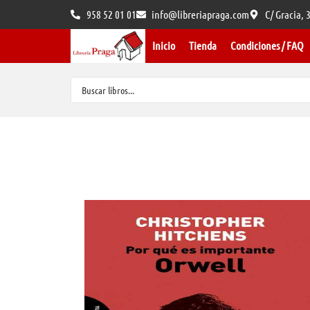
958 52 01 01
info@libreriapraga.com
C/ Gracia,
Inicio
Tienda
Condiciones / FAQ