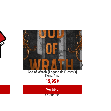
God of Wrath (Legado de Dioses 3)
Reglas y consejos sobre inv
Kent, Rina
científica
Ramón Y Cajal, Santi
19,95
€
10,95
€
Ver libro
Ver libro
Nº 681031
Nº 682409