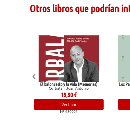
Otros libros que podrían in
El baloncesto y la vida (Memorias)
Los Pazos de Ulloa. La m
Corbalán, Juan Antonio
Pardo Bazán, E
19,90
€
15,50
€
Ver libro
Ver libro
Nº 680992
Nº 68196