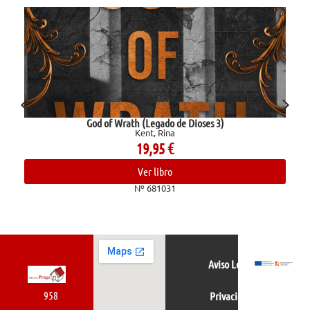
God of Wrath (Legado de Dioses 3)
Kent, Rina
19,95
€
Ver libro
Nº 681031
Aviso Legal
958
Privacidad