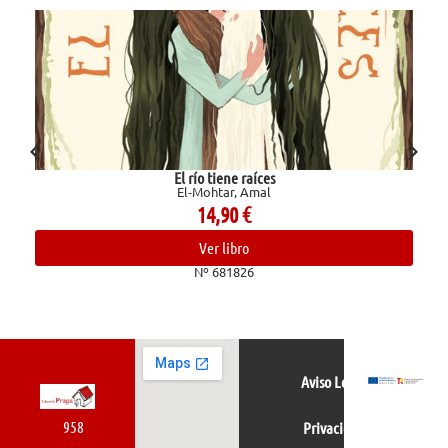
El río tiene raíces
El-Mohtar, Amal
14,90
€
Ver libro
Nº 681826
Aviso Legal
958
Privacidad