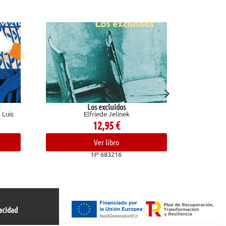
Los excluidos
El baloncesto y la vid
Elfriede Jelinek
Corbalán, Juan A
12,95
€
19,90
€
Ver libro
Ver libro
Nº 683216
Nº 680992
acidad