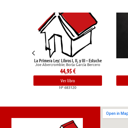
La Primera Ley: Libros I, II, y III – Estuche
Una v
Joe Abercrombie; Borja García Bercero
Maupassant
44,95
€
14,
Ver libro
Ver l
Nº 683120
Nº 68