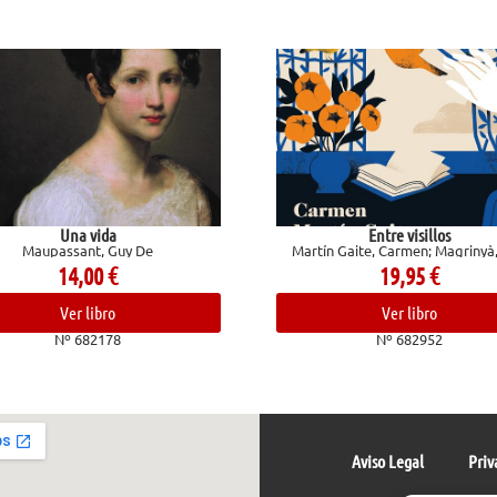
ida
Entre visillos
, Guy De
Martín Gaite, Carmen; Magrinyà, Luis
00
€
19,95
€
ibro
Ver libro
2178
Nº 682952
Aviso Legal
Priv