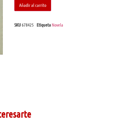
Añadir al carrito
SKU
678425
Etiqueta
Novela
teresarte