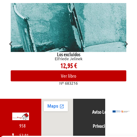
Los excluidos
Elfriede Jelinek
12,95
€
Ver libro
Nº 683216
Aviso Legal
958
Privacidad
52 01