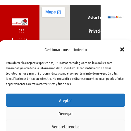
Aviso Legal
958
Privacidad
52 01
Política de cookies
01
Gestionar consentimiento
616
Para ofrecer las mejores experiencias, utilizamos tecnologías como las cookies para
462
almacenar y/o acceder a la información del dispositivo. El consentimiento de estas
tecnologías nos permitirá procesar datos como el comportamiento de navegación o las
415
identificaciones únicas en este sitio. No consentir o retirar el consentimiento, puede afectar
negativamente a ciertas características y funciones.
info@libreriapraga.com
C/
Aceptar
Gracia,
Denegar
33.
Granada
Ver preferencias