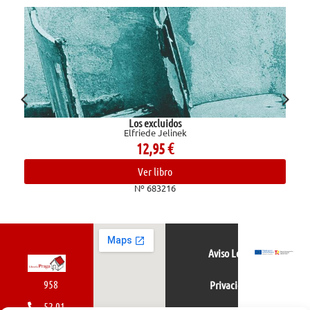
Los excluidos
Elfriede Jelinek
12,95
€
Ver libro
Nº 683216
Aviso Legal
958
Privacidad
52 01