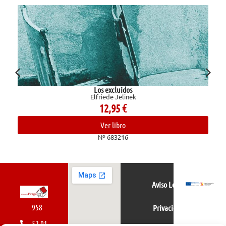
Los excluidos
Elfriede Jelinek
12,95
€
Ver libro
Nº 683216
Aviso Legal
958
Privacidad
52 01