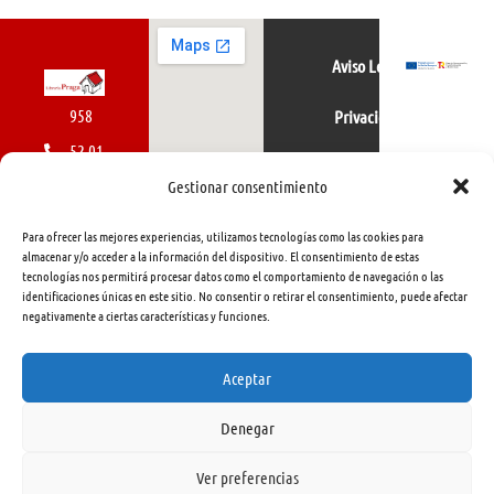
Aviso Legal
958
Privacidad
52 01
Política de cookies
01
Gestionar consentimiento
616
Para ofrecer las mejores experiencias, utilizamos tecnologías como las cookies para
462
almacenar y/o acceder a la información del dispositivo. El consentimiento de estas
tecnologías nos permitirá procesar datos como el comportamiento de navegación o las
415
identificaciones únicas en este sitio. No consentir o retirar el consentimiento, puede afectar
negativamente a ciertas características y funciones.
info@libreriapraga.com
C/
Aceptar
Gracia,
Denegar
33.
Granada
Ver preferencias