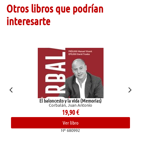
Otros libros que podrían
interesarte
El baloncesto y la vida (Memorias)
Corbalán, Juan Antonio
19,90
€
Ver libro
Nº 680992