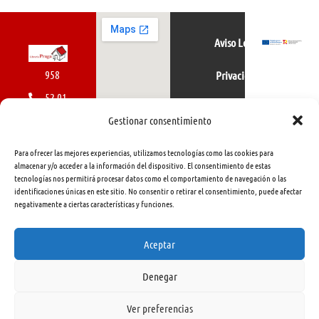
Aviso Legal
958
Privacidad
52 01
Política de cookies
01
Gestionar consentimiento
616
Para ofrecer las mejores experiencias, utilizamos tecnologías como las cookies para
462
almacenar y/o acceder a la información del dispositivo. El consentimiento de estas
tecnologías nos permitirá procesar datos como el comportamiento de navegación o las
415
identificaciones únicas en este sitio. No consentir o retirar el consentimiento, puede afectar
negativamente a ciertas características y funciones.
info@libreriapraga.com
C/
Aceptar
Gracia,
Denegar
33.
Granada
Ver preferencias