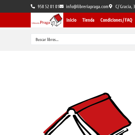
958 52 01 01
info@libreriapraga.com
C/ Gracia,
Inicio
Tienda
Condiciones / FAQ