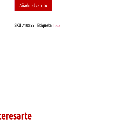
Añadir al carrito
SKU
210855
Etiqueta
Local
teresarte