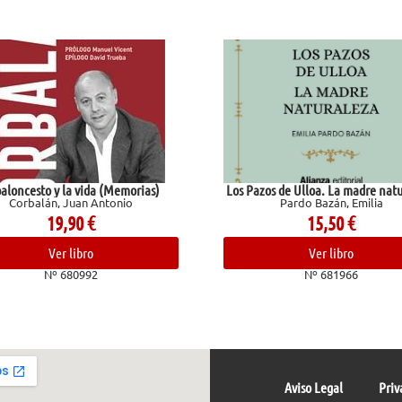
da (Memorias)
Los Pazos de Ulloa. La madre naturaleza
Antonio
Pardo Bazán, Emilia
15,50
€
Ver libro
2
Nº 681966
Aviso Legal
Priv