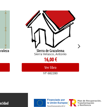
Sierra de Grazalema
God of Wrath (Legado de D
Sierra Velasco, Antonio
Kent, Rina
16,00
€
19,95
€
Ver libro
Ver libro
Nº 682280
Nº 681031
acidad