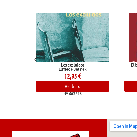
Los excluidos
El baloncesto y la vi
Elfriede Jelinek
Corbalán, Juan 
12,95
€
19,90
€
Ver libro
Ver libro
Nº 683216
Nº 68099