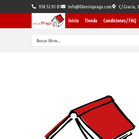
958 52 01 01
info@libreriapraga.com
C/ Gracia,
Inicio
Tienda
Condiciones / FAQ