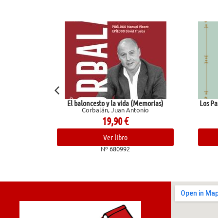
El baloncesto y la vida (Memorias)
Los Pa
Corbalán, Juan Antonio
19,90
€
Ver libro
Nº 680992