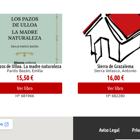
zos de Ulloa. La madre naturaleza
Sierra de Grazalema
Pardo Bazán, Emilia
Sierra Velasco, Antonio
15,50
€
16,00
€
Ver libro
Ver libro
Nº 681966
Nº 682280
Aviso Legal
Priv