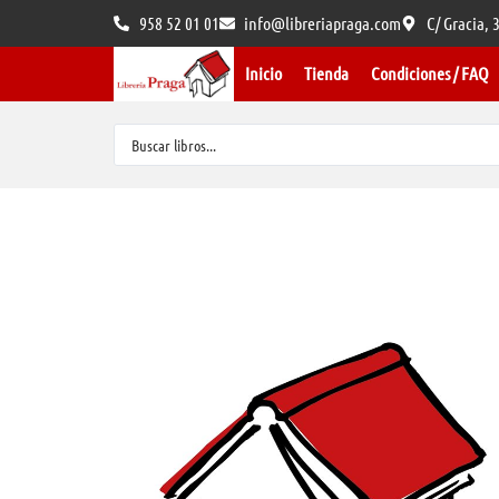
958 52 01 01
info@libreriapraga.com
C/ Gracia,
Inicio
Tienda
Condiciones / FAQ