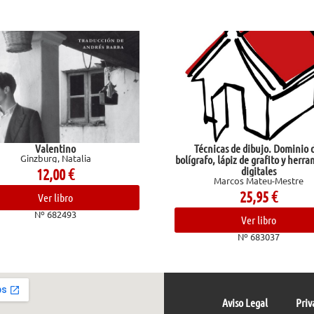
Técnicas de dibujo. Dominio del
a
bolígrafo, lápiz de grafito y herramientas
digitales
Marcos Mateu-Mestre
25,95
€
Ver libro
Nº 683037
Aviso Legal
Priv