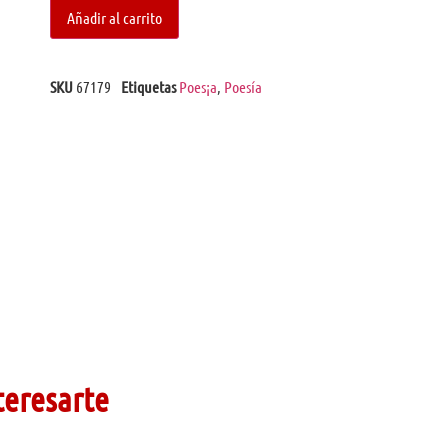
Añadir al carrito
SKU
67179
Etiquetas
Poes¡a
,
Poesía
teresarte