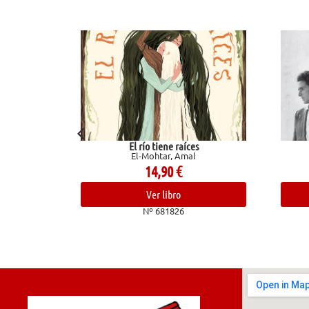
El río tiene raíces
Valentino
El-Mohtar, Amal
Ginzburg, Natali
14,90
€
12,00
€
Ver libro
Ver libro
Nº 681826
Nº 682493