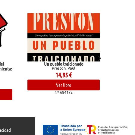
Un pueblo traicionado
Marvel gold la imposible patrull
Preston, Paul
rubicón
14,95
€
54,00
€
Ver libro
Ver libro
Nº 684172
Nº 683086
acidad