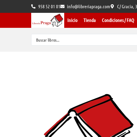
958 52 01 01
info@libreriapraga.com
C/ Gracia,
Inicio
Tienda
Condiciones / FAQ