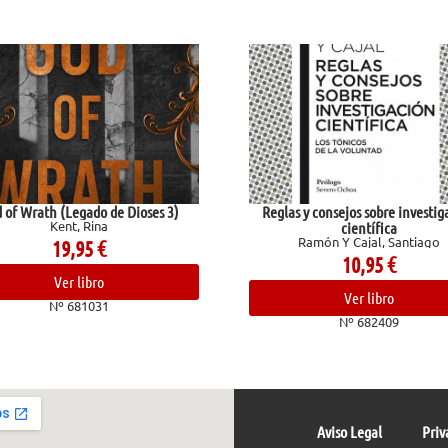
de Dioses 3)
Reglas y consejos sobre investigación
a
científica
Ramón Y Cajal, Santiago
10,95
€
Ver libro
1
Nº 682409
Aviso Legal
Priv