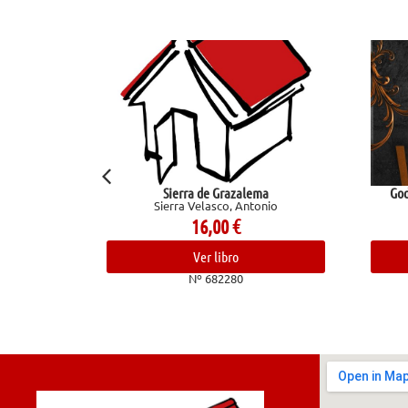
Sierra de Grazalema
God of Wrath (Legado 
Sierra Velasco, Antonio
Kent, Rin
16,00
€
19,95
€
Ver libro
Ver libro
Nº 682280
Nº 68103