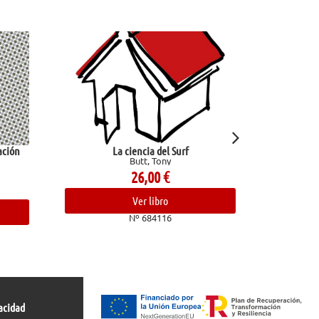
La ciencia del Surf
Amiga mía
Butt, Tony
Congosto, Raquel
26,00
€
14,00
€
Ver libro
Ver libro
Nº 684116
Nº 682678
acidad