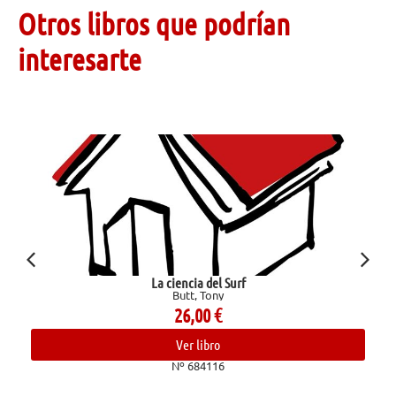
Otros libros que podrían
interesarte
ia del Surf
Amiga 
, Tony
Congosto, 
,00
€
14,0
 libro
Ver lib
684116
Nº 682