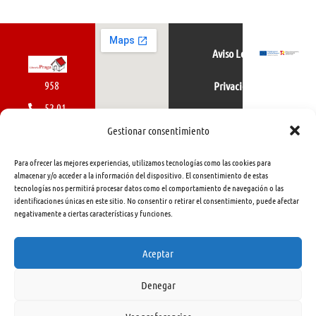
Aviso Legal
958
Privacidad
52 01
Política de cookies
01
Gestionar consentimiento
616
Para ofrecer las mejores experiencias, utilizamos tecnologías como las cookies para
462
almacenar y/o acceder a la información del dispositivo. El consentimiento de estas
tecnologías nos permitirá procesar datos como el comportamiento de navegación o las
415
identificaciones únicas en este sitio. No consentir o retirar el consentimiento, puede afectar
negativamente a ciertas características y funciones.
info@libreriapraga.com
C/
Aceptar
Gracia,
Denegar
33.
Granada