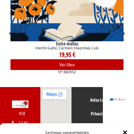
Entre visillos
Martín Gaite, Carmen; Magrinyà, Luis
19,95
€
Ver libro
Nº 682952
Aviso Legal
958
Privacidad
52 01
Política de cookies
01
Gestionar consentimiento