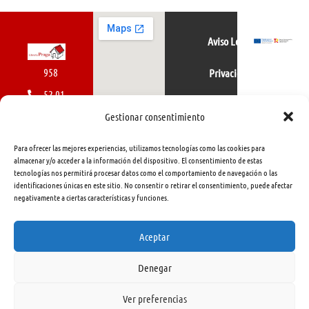
Aviso Legal
958
Privacidad
52 01
Política de cookies
01
Gestionar consentimiento
616
Para ofrecer las mejores experiencias, utilizamos tecnologías como las cookies para
462
almacenar y/o acceder a la información del dispositivo. El consentimiento de estas
tecnologías nos permitirá procesar datos como el comportamiento de navegación o las
415
identificaciones únicas en este sitio. No consentir o retirar el consentimiento, puede afectar
negativamente a ciertas características y funciones.
info@libreriapraga.com
C/
Aceptar
Gracia,
Denegar
33.
Granada
Ver preferencias