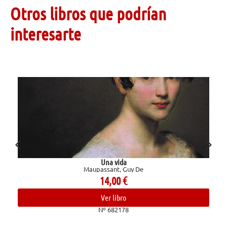
Otros libros que podrían
interesarte
Una vida
Maupassant, Guy De
14,00
€
Ver libro
Nº 682178