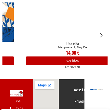
Una vida
Maupassant, Guy De
14,00
€
Ver libro
Nº 682178
Aviso Legal
958
Privacidad
52 01